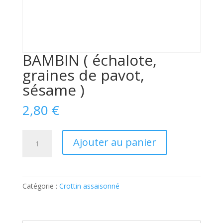
BAMBIN ( échalote,
graines de pavot,
sésame )
2,80
€
quantité
A
Ajouter au panier
de
l
BAMBIN
t
(
e
échalote,
r
Catégorie :
Crottin assaisonné
graines
n
de
a
pavot,
t