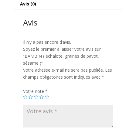
sésame
i
Avis (0)
)
v
e
Avis
:
Il n’y a pas encore d’avis.
Soyez le premier à laisser votre avis sur
“BAMBIN ( échalote, graines de pavot,
sésame )”
Votre adresse e-mail ne sera pas publiée.
Les
champs obligatoires sont indiqués avec
*
Votre note
*