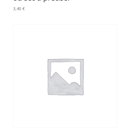
3,40
€