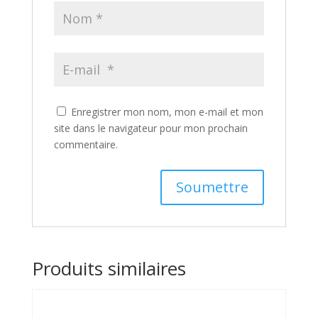
Enregistrer mon nom, mon e-mail et mon
site dans le navigateur pour mon prochain
commentaire.
A
A
l
l
t
t
Produits similaires
e
e
r
r
n
n
a
a