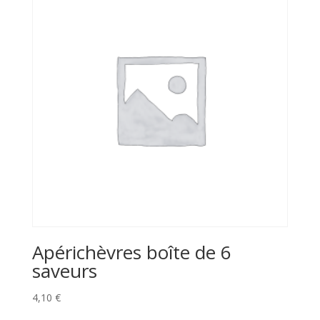
t
t
i
i
v
v
e
e
:
:
Apérichèvres boîte de 6
saveurs
4,10
€