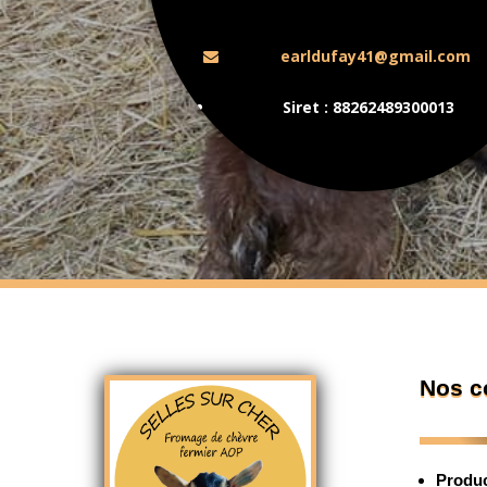
earldufay41@gmail.com
Siret :
88262489300013
Nos c
Produc